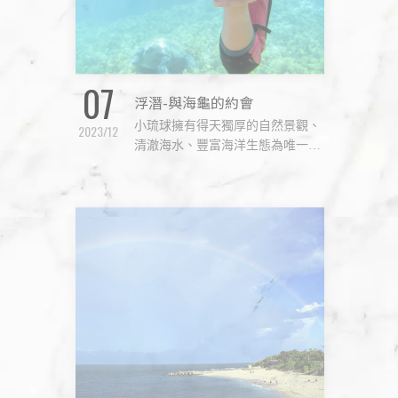
07
浮潛-與海龜的約會
小琉球擁有得天獨厚的自然景觀、
2023/12
清澈海水、豐富海洋生態為唯一鄰
近台灣的藍色珊瑚礁島。認識小琉
球海洋最好的方式就是透過浮潛，
近距離地觀看魚群、海龜等海洋生
物。 浮潛費用：約400元/人 (1)浮
潛約1