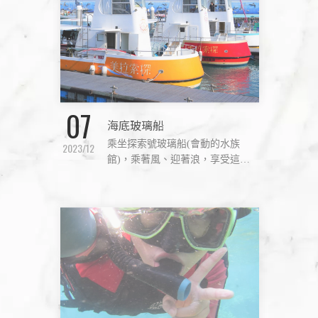
07
海底玻璃船
乘坐探索號玻璃船(會動的水族
2023/12
館)，乘著風、迎著浪，享受這片
美麗的藍色水域，令人印象深刻的
自然美景成以及豐富的小琉球生物
組織，熱帶魚、五顏六色珊瑚礁、
巨大的綠蠵龜。探索拉美安排各種
活動、課程，從初學者至