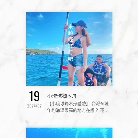
站在水上不再只是衝浪客追浪的
權利，甚至有人說只要任何有水
的地方都能夠從事SUP這項活動。
SUP是一項全身
19
小琉球獨木舟
【小琉球獨木舟體驗】 台灣全境
2024/02
年均海溫最高的地方在哪？ 不是
綠島，不是蘭嶼，也不是墾丁，
是小琉球！小琉球受黑潮支流影
響， 海溫維持在攝氏25度以上，
再加上秋冬季不受季風影響，讓