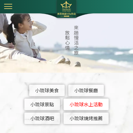
來
放
趟
鬆
慢
心
活
情
之
旅
小琉球美食
小琉球餐廳
小琉球景點
小琉球水上活動
小琉球酒吧
小琉球燒烤推薦