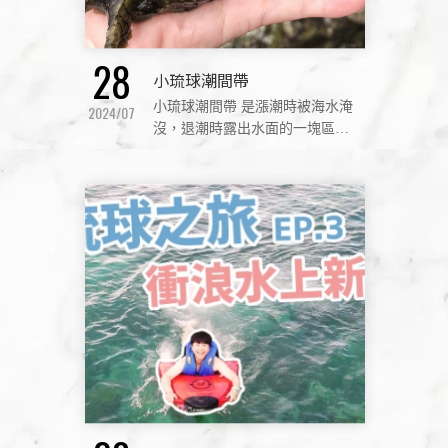
28
小琉球潮間帶
小琉球潮間帶 是漲潮時被海水淹
2024/07
沒，退潮時露出水面的一塊區
域。每天因潮汐的時間不同，決
定漲退潮。小琉球是珊瑚礁島，
其退潮時在珊瑚礁，所遺留海岸
的生物：如海膽、海星、陽隨
足、寄居蟹、各種各式熱帶魚、
貝類