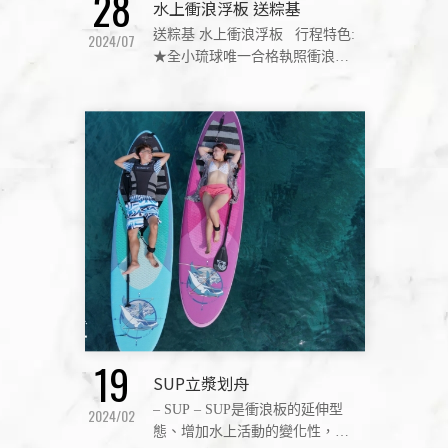
28
水上衝浪浮板 送粽基
送粽基 水上衝浪浮板 行程特色:
2024/07
★全小琉球唯一合格執照衝浪浮
板 ★海龜不定時出沒，專業教練
陪同出海 ★操作簡單、安全，適
合全家大小一起體驗！ ★尋找海
龜之旅 與你目睹每一刻
19
SUP立漿划舟
– SUP – SUP是衝浪板的延伸型
2024/02
態、增加水上活動的變化性，讓