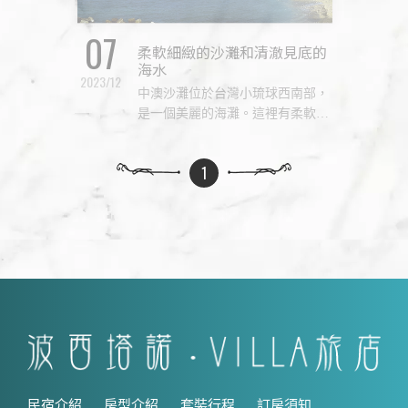
07
柔軟細緻的沙灘和清澈見底的
海水
2023/12
中澳沙灘位於台灣小琉球西南部，
是一個美麗的海灘。這裡有柔軟細
緻的沙灘和清澈見底的海水，非常
適合游泳和玩水。沙灘附近也有一
些小攤販提供食物和飲料，方便遊
客。此外，中澳沙灘也是觀賞日落
1
的絕佳地點，讓人可以
民宿介紹
房型介紹
套裝行程
訂房須知