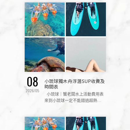
08
小琉球獨木舟浮潛SUP收費及
時間表
2026/05
小琉球｜蟹老闆水上活動費用表
來到小琉球一定不能錯過超熱門
的海上活動！不管是想悠閒看
海、挑戰體能，還是與海龜一起
悠游，通通都超值得體驗 ✨ 【獨
木舟】 600 元／人 活動時間