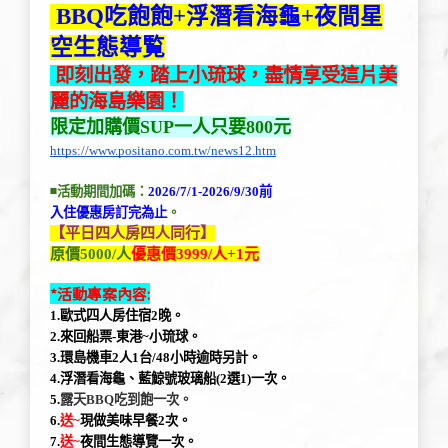
 BBQ吃飽飽+浮潛看海龜+夜間星
空生態導覧
 即刻出發，踏上小琉球，盡情享受這片美
麗的海島樂園！
限定加購價SUP一人只要800元
https://www.positano.com.tw/news12.htm
◾活動期間加碼：
2026/7/1-2026/9/30前
入住優惠房訂完為止
。
【平日四人房四人同行】
原價5000/人
優惠價3999/人+1元
*活動專案內容:
1.歐式四人房住宿2晚。
2.來回船票-東港~小琉球。
3.環島機車2人1台/48小時逾時另計。
4.浮潛看海龜、藍鯨號
玻璃船(2選1)
一次。
5.
露天BBQ吃到飽
一次。
6.
送~
現做美味早餐2次。
7.
送~
夜間生態導覽一次。