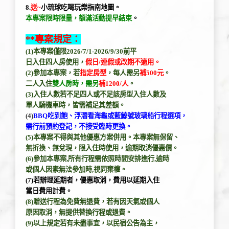
8.
送~
小琉球吃喝玩樂指南地圖
。
本專案限時限量，額滿活動提早結束
。
**專案規定：
(1)本專案僅限2026/7/1-2026/9/30前平
日入住四人房使用，
假日/連假或改期不適用。
(2)參加本專案，若
指定房型
，每人需另
補500元
。
二人入住
雙
人房
時，需另
補
1200/人
。
(3)入住人數若不足四人或不足該房型入住人數及
單人騎機車時，
皆需補足其差額。
(4)
BBQ吃到飽、浮潛看海龜或藍鯨號玻璃船行程選項，
需行前預約登記
，
不接受臨時更換
。
(5)本專案不得與其他優惠方案併用。本專案無保留、
無折換、無兌現，
限入住時使用，逾期取消優惠價。
(6)參加本專案,所有行程需依照時間安排進行,逾時
或個人因素無法
參加時,視同棄權。
(7)若辦理延期者，優惠取消，費用以延期入住
當日費用計費。
(8)贈送行程為免費無退費，若有因天氣或個人
原因取消，
無提供替換行程或退費。
(9)以上規定若有未盡事宜，以民宿公告為主，