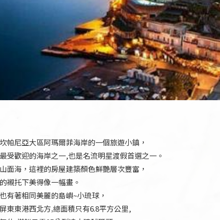
坎帕尼亞大區阿瑪爾菲海岸的一個旅遊小鎮，
最受歡迎的海岸之一,也是名流明星渡假首選之一。
山面海，這裡的房屋建築顏色鮮艷層次豐富，
的襯托下美得像一幅畫。
也有著相同美麗的島嶼~小琉球，
屏東東港西北方‚總面積只有6.8平方公里,