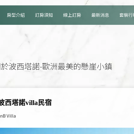
房型介紹
訂房須知
線上訂房
最新消息
套裝行
關於波西塔諾-歐洲最美的懸崖小鎮
西塔諾villa民宿
nB Villa