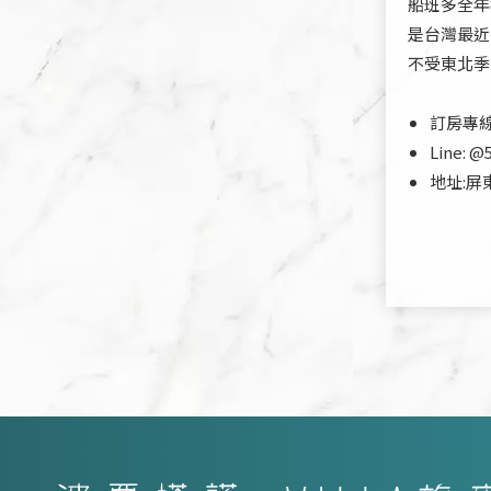
船班多全年
是台灣最近
不受東北季
訂房專線:0
Line: @
地址:屏