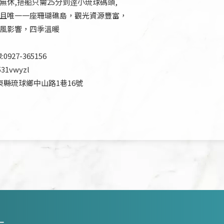
無休,搭船只需25分到逹小琉球碼頭,
且唯一一座珊瑚礁島，觀光資源豐富，
風影響，四季溫暖
927-365156
531vwyzl
東縣琉球鄉中山路1巷16號