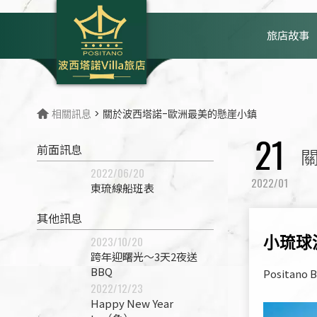
旅店故事
相關訊息
> 關於波西塔諾-歐洲最美的懸崖小鎮
21
前面訊息
2022/06/20
2022/01
東琉線船班表
其他訊息
2023/10/20
小琉球波
跨年迎曙光～3天2夜送
BBQ
Positano B
2022/12/23
Happy New Year