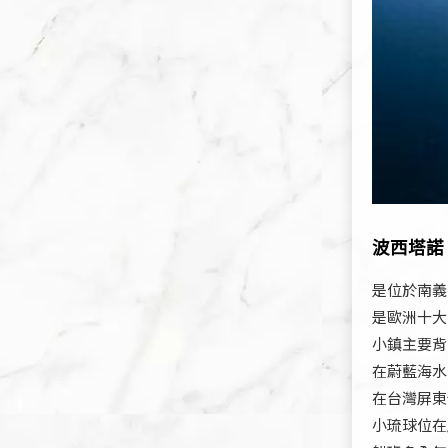
波西塔諾
是位於南義
是歐洲十大
小鎮主要背
在蔚藍海水
在台灣屏東
小琉球位在